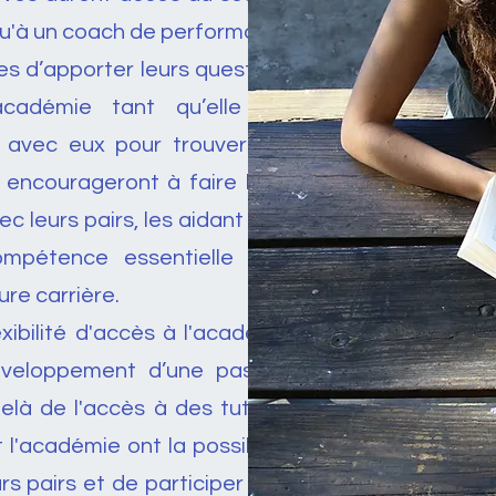
 qu'à un coach de performance
res d’apporter leurs questions
académie tant qu’elle est
t avec eux pour trouver des
s encourageront à faire leurs
 leurs pairs, les aidant ainsi
ompétence essentielle pour
ture carrière.
xibilité d'accès à l'académie
éveloppement d’une passion
delà de l'accès à des tuteurs
 l'académie ont la possibilité
rs pairs et de participer à un