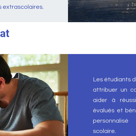
s extrascolaires.
at
Les étudiants 
attribuer un 
aider à réuss
évalués et bé
personnalisé 
scolaire.