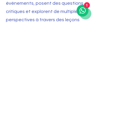
événements, posent des questions
1
critiques et explorent de multiples
perspectives à travers des leçons
interactives, des discussions et des
projets engageants. Nous organisons
des ateliers hebdomadaires de
sciences sociales qui couvrent une
variété de sujets. De l'histoire et de
l'éthique à l'économie et à la
géopolitique, nos ateliers de sciences
sociales sont conçus autour de
questions convaincantes qui
suscitent la curiosité et donnent du
sens à l'apprentissage des étudiants.